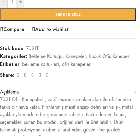
-
+
SEPETE EKLE
Compare
Add to wishlist
Stok kodu:
7021T
Kategoriler:
Bekleme Koltuğu
,
Kanepeler
,
Küçük Ofis Kanepesi
Etiketler:
bekleme koltukları
,
ofis kanepeleri
Share:
Açıklama
7021 Ofis Kanepeleri , zarif tasarımı ve okumaları ile ofislerinize
farklı bir hava katar. Fırınlanmış masif ahşap detayları ve şık metal
ayaklarıyla modern bir görünüme sahiptir. Farklı deri ve kumaş
seçenekleri sunan bu model, orijinal deri ile üretilebilir. Ürün
teslimatı profesyonel ekibimiz tarafından güvenli bir şekilde