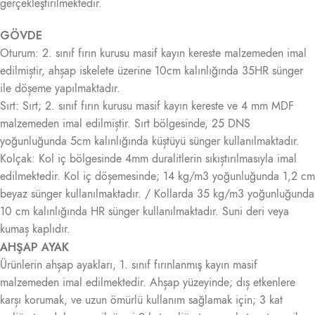
gerçekleştirilmektedir.
GÖVDE
Oturum: 2. sınıf fırın kurusu masif kayın kereste malzemeden imal
edilmiștir, ahșap iskelete üzerine 10cm kalınlığında 35HR sünger
ile döșeme yapılmaktadır.
Sırt: Sırt; 2. sınıf fırın kurusu masif kayın kereste ve 4 mm MDF
malzemeden imal edilmiștir. Sırt bölgesinde, 25 DNS
yoğunluğunda 5cm kalınlığında küștüyü sünger kullanılmaktadır.
Kolçak: Kol iç bölgesinde 4mm duralitlerin sıkıștırılmasıyla imal
edilmektedir. Kol iç döșemesinde; 14 kg/m3 yoğunluğunda 1,2 cm
beyaz sünger kullanılmaktadır. / Kollarda 35 kg/m3 yoğunluğunda
10 cm kalınlığında HR sünger kullanılmaktadır. Suni deri veya
kumaș kaplıdır.
AHŞAP AYAK
Ürünlerin ahșap ayakları, 1. sınıf fırınlanmış kayın masif
malzemeden imal edilmektedir. Ahșap yüzeyinde; dıș etkenlere
karșı korumak, ve uzun ömürlü kullanım sağlamak için; 3 kat