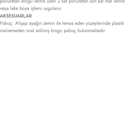
poliüretan dolgu vernik üzeri 2 kat poliüretan son kat mat vernik
veya lake boya ișlemi uygulanır.
AKSESUARLAR
Pabuç: Ahșap ayağın zemin ile temas eden yüzeylerinde plastik
malzemeden imal edilmiș bingo pabuç bulunmaktadır.