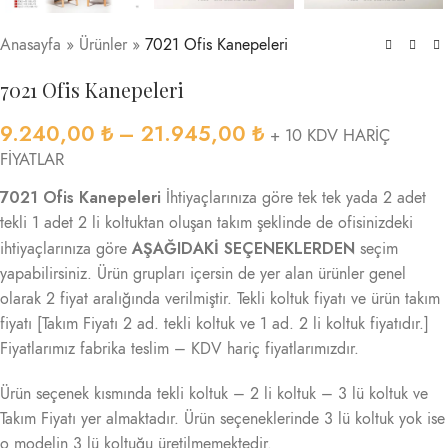
Anasayfa
»
Ürünler
»
7021 Ofis Kanepeleri
7021 Ofis Kanepeleri
9.240,00
₺
–
21.945,00
₺
+ 10 KDV HARİÇ
FİYATLAR
7021 Ofis Kanepeleri
İhtiyaçlarınıza göre tek tek yada 2 adet
tekli 1 adet 2 li koltuktan oluşan takım şeklinde de ofisinizdeki
AŞAĞIDAKİ SEÇENEKLERDEN
ihtiyaçlarınıza göre
seçim
yapabilirsiniz. Ürün grupları içersin de yer alan ürünler genel
olarak 2 fiyat aralığında verilmiştir. Tekli koltuk fiyatı ve ürün takım
fiyatı [Takım Fiyatı 2 ad. tekli koltuk ve 1 ad. 2 li koltuk fiyatıdır.]
Fiyatlarımız fabrika teslim – KDV hariç fiyatlarımızdır.
Ürün seçenek kısmında tekli koltuk – 2 li koltuk – 3 lü koltuk ve
Takım Fiyatı yer almaktadır. Ürün seçeneklerinde 3 lü koltuk yok ise
o modelin 3 lü koltuğu üretilmemektedir.