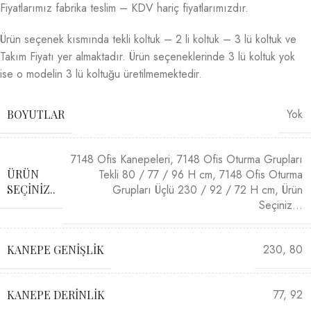
Fiyatlarımız fabrika teslim – KDV hariç fiyatlarımızdır.
Ürün seçenek kısmında tekli koltuk – 2 li koltuk – 3 lü koltuk ve
Takım Fiyatı yer almaktadır. Ürün seçeneklerinde 3 lü koltuk yok
ise o modelin 3 lü koltuğu üretilmemektedir.
Yok
BOYUTLAR
7148 Ofis Kanepeleri
,
7148 Ofis Oturma Grupları
Tekli 80 / 77 / 96 H cm
,
7148 Ofis Oturma
ÜRÜN
Grupları Üçlü 230 / 92 / 72 H cm
,
Ürün
SEÇINIZ..
Seçiniz…
230
,
80
KANEPE GENIŞLIK
77
,
92
KANEPE DERINLIK